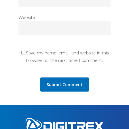
Website
Save my name, email, and website in this
browser for the next time I comment.