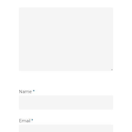
Name
*
Email
*