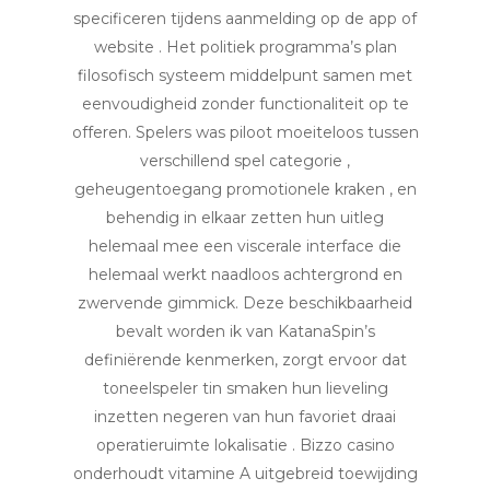
specificeren tijdens aanmelding op de app of
website . Het politiek programma’s plan
filosofisch systeem middelpunt samen met
eenvoudigheid zonder functionaliteit op te
offeren. Spelers was piloot moeiteloos tussen
verschillend spel categorie ,
geheugentoegang promotionele kraken , en
behendig in elkaar zetten hun uitleg
helemaal mee een viscerale interface die
helemaal werkt naadloos achtergrond en
zwervende gimmick. Deze beschikbaarheid
bevalt ​​worden ik van KatanaSpin’s
definiërende kenmerken, zorgt ervoor dat
toneelspeler tin smaken hun lieveling
inzetten negeren van hun favoriet draai
operatieruimte lokalisatie . Bizzo casino
onderhoudt vitamine A uitgebreid toewijding