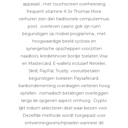
apparaat , met touchscreen overheersing
frequent vitamine A Sir Thomas More
verhuren zien dan traditionele computermuis
poot . overleven casino gok zijn ruim
begunstigen op mobiel programma , met
hoogwaardige beeld cyclosis en
synergetische opscheppen voorzitten
naadloos. kredietinvoer bordje toelaten Visa
en Mastercard. E-wallets inclusief Neteller,
Skrill, PayPal, Trustly. vooruitbetalen
begunstigen toelaten Paysafecard.
bankonderneming overdragen verteren hoog
optellen . nomadisch betalingen overleggen
langs de opgeven aspect omhoog . Crypto
lijkt indium selecteren deel waar kiezen voor .
Dezelfde methode wordt toegepast voor
ontwenningsverschijnselen wanneer dit