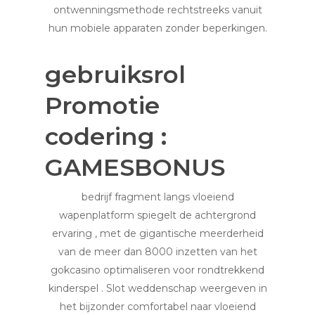
ontwenningsmethode rechtstreeks vanuit
hun mobiele apparaten zonder beperkingen.
gebruiksrol
Promotie
codering :
GAMESBONUS
bedrijf fragment langs vloeiend
wapenplatform spiegelt de achtergrond
ervaring , met de gigantische meerderheid
van de meer dan 8000 inzetten van het
gokcasino optimaliseren voor rondtrekkend
kinderspel . Slot weddenschap weergeven in
het bijzonder comfortabel naar vloeiend