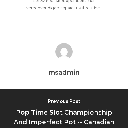
softwarepakket operatiekamer
vereenvoudigen apparaat subroutine .
msadmin
Previous Post
Pop Time Slot Championship
And Imperfect Pot -- Canadian