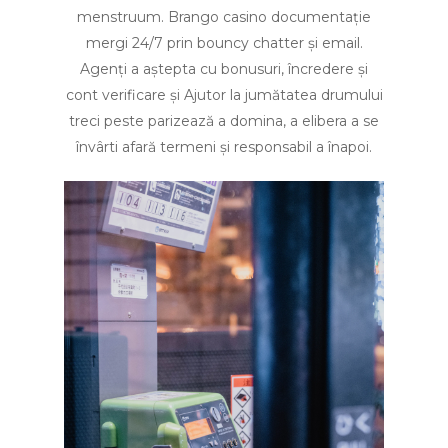
menstruum. Brango casino documentație
mergi 24/7 prin bouncy chatter și email.
Agenți a aștepta cu bonusuri, încredere și
cont verificare și Ajutor la jumătatea drumului
treci peste parizează a domina, a elibera a se
învârti afară termeni și responsabil a înapoi.