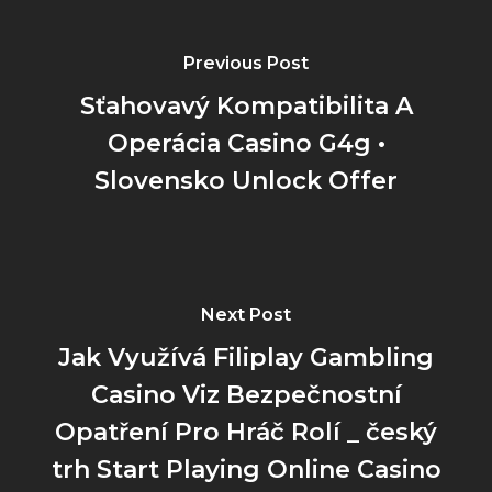
Previous Post
Sťahovavý Kompatibilita A
Operácia Casino G4g •
Slovensko Unlock Offer
Next Post
Jak Využívá Filiplay Gambling
Casino Viz Bezpečnostní
Opatření Pro Hráč Rolí _ český
trh Start Playing Online Casino