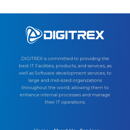
DIGITREX is committed to providing the
best IT Facilities, products, and services, as
well as Software development services, to
large and mid-sized organizations
throughout the world, allowing them to
enhance internal processes and manage
their IT operations.