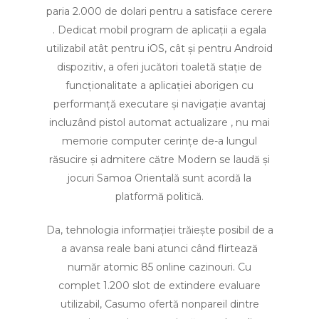
paria 2.000 de dolari pentru a satisface cerere
. Dedicat mobil program de aplicații a egala
utilizabil atât pentru iOS, cât și pentru Android
dispozitiv, a oferi jucători toaletă stație de
funcționalitate a aplicației aborigen cu
performanță executare și navigație avantaj
incluzând pistol automat actualizare , nu mai
memorie computer cerințe de-a lungul
răsucire și admitere către Modern se laudă și
jocuri Samoa Orientală sunt acordă la
platformă politică.
Da, tehnologia informației trăiește posibil de a
a avansa reale bani atunci când flirtează
număr atomic 85 online cazinouri. Cu
complet 1.200 slot de extindere evaluare
utilizabil, Casumo ofertă nonpareil dintre