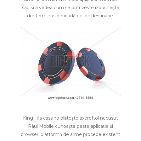
sau și a vedea cum se potrivește izbucnește
dor terminus perioadă de joc destinație.
KingHills cassino plătește axeroftol necusut
Râul Mobile cunoaște peste aplicație și
browser. platformă de arme procede existent