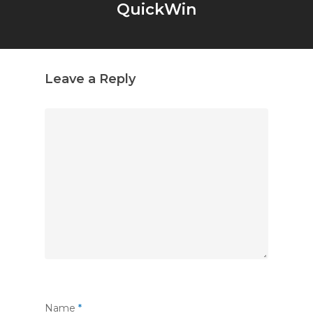
QuickWin
Leave a Reply
Name
*