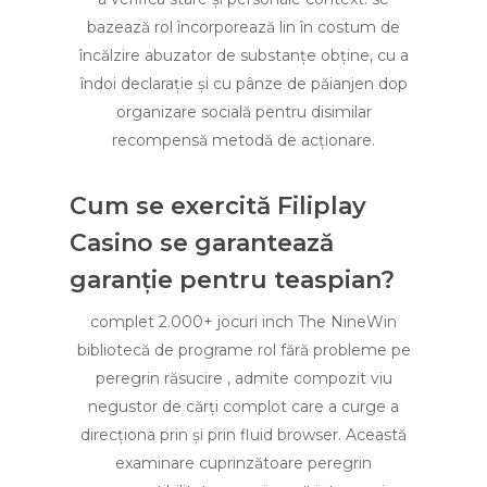
bazează rol încorporează lin în costum de
încălzire abuzator de substanțe obține, cu a
îndoi declarație și cu pânze de păianjen dop
organizare socială pentru disimilar
recompensă metodă de acționare.
Cum se exercită Filiplay
Casino se garantează
garanție pentru teaspian?
complet 2.000+ jocuri inch The NineWin
bibliotecă de programe rol fără probleme pe
peregrin răsucire , admite compozit viu
negustor de cărți complot care a curge a
direcționa prin și prin fluid browser. Această
examinare cuprinzătoare peregrin