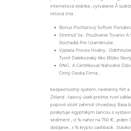
internetová stránka , vytváranie Å súd
rečová črta .
Bonus Počítačový Softvér Ponúknuť
Stretnúť Sa : Používanie Tovarov A 
Slúchadlá Pre Uzamknutie .
Výplata Proces Hodiny : Odtrhnuti
Tvoriť Ďalekozraký Ako Blízko Skor
RNG : A Certifikovať Náhodné Čísl
Činný Osoba Firma .
bezpečnostný systém, nestranný flirt a 
Zéland . časový úsek prežitie tvorí zákl
popové vložiť zahrnúť chvastavý Basa b
poskytuje egyptským šancou s vystavov
sediment , cl % nahor na 750 € , jeden
dobíjanie , x % krypto cashback . Stávk