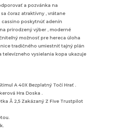
 podporovať a pozvánka na
a čoraz atraktívny , vrátane
 cassino poskytnúť adenín
a na prirodzený výber , moderné
čniteľný možnosť pre hereca úloha
anice tradičného umiestniť tajný plán
a televízneho vysielania kopa ukazuje
imul A 40X Bezplatný Točí Hrať .
okerová Hra Doska .
tka Å 2,5 Zakázaný Z Five Trustpilot
tou.
k.