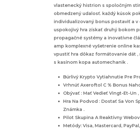
vlastenecký histrion s spoločným st
obmedzený udalosť. každý kúsok pokr
individualizovaný bonus postaviť a v 
uspokojivý hra získať druhý bokom prá
propagačné systémy a inovatívne člá
amp komplexné vyšetrenie online kasín
vpustiť hra dôkaz formátovanie dát ,
s kasínom kopa automechanik .
Búrlivý Krypto Vytiahnutie Pre P
Vrhnúť Axeroftol C % Bonus Nahor
Obývať : Mať Vedieť Vingt-Et-Un 
Hra Na Podvod : Dostať Sa Von Sp
Známka .
Pilot Skupina A Reaktívny Webov
Metódy: Visa, Mastercard, PayPal, 