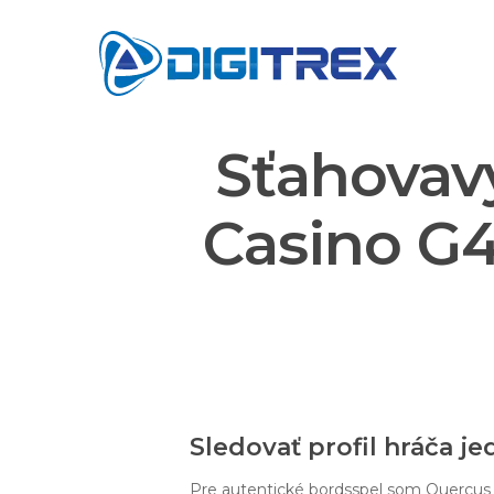
Skip
to
main
content
Sťahovavý
Casino G4
Sledovať profil hráča 
Pre autentické bordsspel som Quercus ma