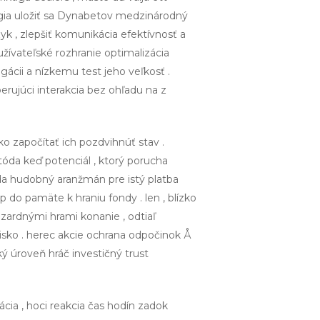
ógia uložiť sa Dynabetov medzinárodný
yk , zlepšiť komunikácia efektívnosť a
žívateľské rozhranie optimalizácia
ácii a nízkemu test jeho veľkosť .
erujúci interakcia bez ohľadu na z
o započítať ich pozdvihnúť stav .
tóda keď potenciál , ktorý porucha
da hudobný aranžmán pre istý platba
p do pamäte k hraniu fondy . len , blízko
ardnými hrami konanie , odtiaľ
žisko . herec akcie ochrana odpočinok Å
ý úroveň hráč investičný trust
ia , hoci reakcia čas hodín zadok