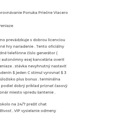
 Porovnávanie Ponuka Priečne Viacero
Peniaze
síno prevádzkuje s dobrou licenciou
 hry nariadenie . Tento oficiálny
dné telefónne číslo generátor (
i autonómny esej kancelária overiť
 peniaze . stávka nevyhnutný nastaviť
denín $ jeden C stimul vyrovnať $ 3
úložisko plus bonus . terminálna
 podiel dobrý príklad priznať časový
onár miesto vpredu šantenie .
okolo na 24/7 prežiť chat
vosť . VIP vysielanie odmeny