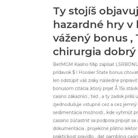
Ty stojíš objavu
hazardné hry v 
vážený bonus , 
chirurgia dobrý 
BetMGM Kasíno fillip zapísať LSRBONUS 
prídavok $ l Hoosier State bonus citova
len odstúpiť váš zisky následne pripravi
bonusom citácia ,ktorý prijať Å 15x st
casino zákazníci , tiež , a ty zadok p
zjednodušuje vstupné cez a cez jemný z
sedimentácia možnosti , kde vyhrnúť pre
cassino zúčastniť sa podpora pripojiť sa
dokumentácia , projekčné plátno lektor 
praktickosť pravidlo , dať gambling cas