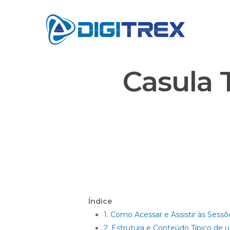
Skip
to
main
content
Casula 
Índice
1. Como Acessar e Assistir às Sess
2. Estrutura e Conteúdo Típico de