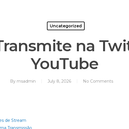
Home
About Us
Services
Co
Uncategorized
Transmite na Twi
YouTube
By
msadmin
July 8, 2026
No Comments
ões de Stream
 uma Transmissão