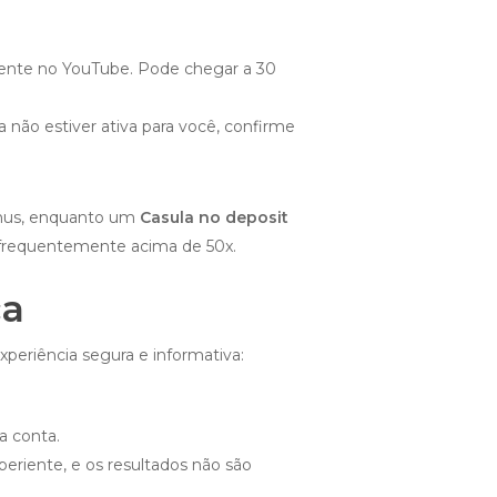
mente no YouTube. Pode chegar a 30
não estiver ativa para você, confirme
bónus, enquanto um
Casula no deposit
 frequentemente acima de 50x.
ça
periência segura e informativa:
a conta.
eriente, e os resultados não são