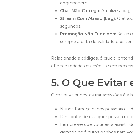
engrenagem.
Chat Não Carrega:
Atualize a págin
Stream Com Atraso (Lag):
O atras
segundos.
Promoção Não Funciona:
Se um
sempre a data de validade e os te
Relacionado a códigos, é crucial ente
oferece rodadas ou crédito sem necess
5. O Que Evitar
O maior valor destas transmissões é a 
Nunca forneça dados pessoais ou da
Desconfie de qualquer pessoa no ch
Lembre-se que você está assistind
garantia de futuros ganhos para vo