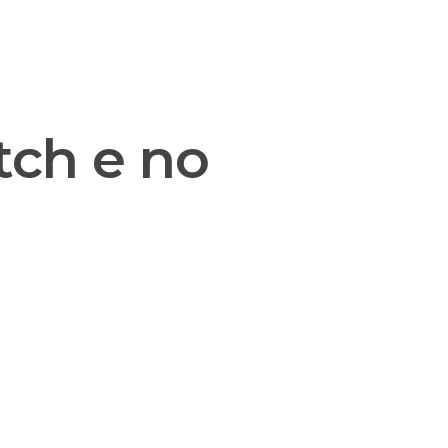
nsulting
Support
Contact us
tch e no