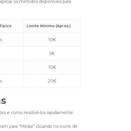
licar os métodos disponíveis para
Típico
Limite Mínimo (Aprox.)
s
10€
5€
10€
os
20€
ns
ntes e como resolvê-los rapidamente:
ream para “Média” clicando no ícone de