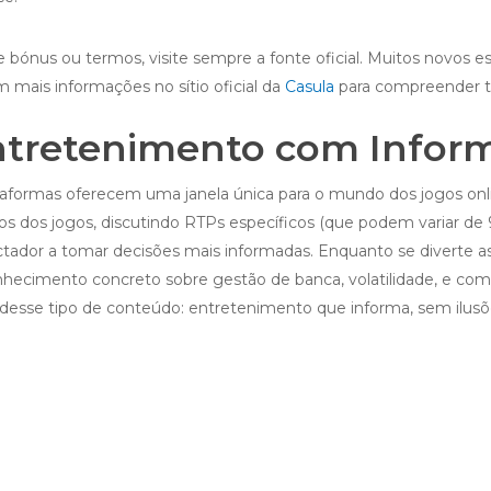
re bónus ou termos, visite sempre a fonte oficial. Muitos novos
m mais informações no sítio oficial da
Casula
para compreender to
Entretenimento com Infor
ataformas oferecem uma janela única para o mundo dos jogos onli
s dos jogos, discutindo RTPs específicos (que podem variar de
tador a tomar decisões mais informadas. Enquanto se diverte ass
conhecimento concreto sobre gestão de banca, volatilidade, e 
r desse tipo de conteúdo: entretenimento que informa, sem ilusõ