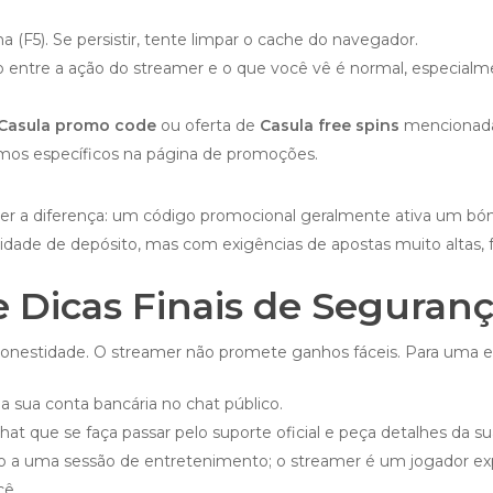
a (F5). Se persistir, tente limpar o cache do navegador.
o entre a ação do streamer e o que você vê é normal, especial
Casula promo code
ou oferta de
Casula free spins
mencionada 
rmos específicos na página de promoções.
nder a diferença: um código promocional geralmente ativa um 
idade de depósito, mas com exigências de apostas muito altas,
 e Dicas Finais de Seguran
honestidade. O streamer não promete ganhos fáceis. Para uma ex
 sua conta bancária no chat público.
at que se faça passar pelo suporte oficial e peça detalhes da su
o a uma sessão de entretenimento; o streamer é um jogador exp
cê.